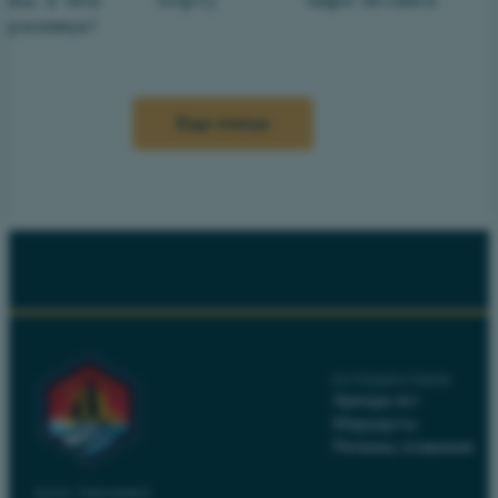
разница?
Еще статьи
ПУТЕШЕСТВИЯ
Аренда яхт
Маршруты
Регионы плавания
NAVI.TRAINING